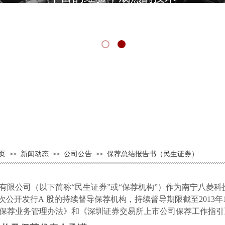
s on abundant practice experience and mature tec
页
新闻动态
公司公告
保荐总结报告书（民生证券）
>>
>>
>>
有限公司（以下简称“民生证券”或“保荐机构”）作为南宁八菱科
次公开发行
A
股的持续督导保荐机构，持续督导期限截至
2013
年
保荐业务管理办法》和《深圳证券交易所上市公司保荐工作指引